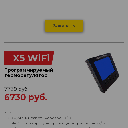
Заказать
X5 WiFi
Программируемый
терморегулятор
7739 руб.
6730 руб.
<ul>
<li>Функция работы через WiFi</li>
<li>Все терморегуляторы в одном приложении</li>