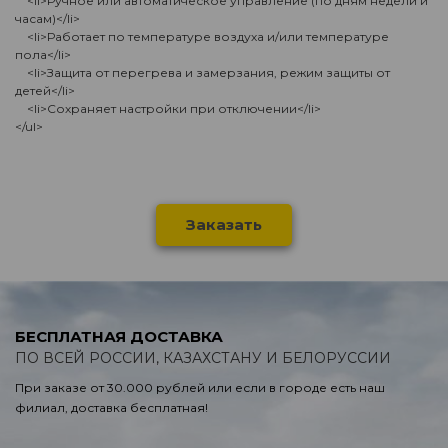
<li>Ручное или автоматическое управление (по дням недели и
часам)</li>
<li>Работает по температуре воздуха и/или температуре
пола</li>
<li>Защита от перегрева и замерзания, режим защиты от
детей</li>
<li>Сохраняет настройки при отключении</li>
</ul>
Заказать
БЕСПЛАТНАЯ ДОСТАВКА
ПО ВСЕЙ РОССИИ, КАЗАХСТАНУ И БЕЛОРУССИИ
При заказе от 30.000 рублей или если в городе есть наш
филиал, доставка бесплатная!