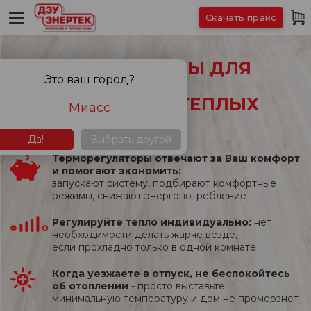
Скачать прайс
ТЕРМОРЕГУЛЯТОРЫ ДЛЯ
Это ваш город?
ВСЕХ ВИДОВ
ЭЛЕКТРИЧЕСКИХ ТЕПЛЫХ
Миасс
ПОЛОВ
Да!
Выбрать другой
Терморегуляторы отвечают за Ваш комфорт
и помогают экономить:
запускают систему, подбирают комфортные
режимы, снижают энергопотребление
Регулируйте тепло индивидуально:
нет
необходимости делать жарче везде,
если прохладно только в одной комнате
Когда уезжаете в отпуск, не беспокойтесь
об отоплении
- просто выставьте
минимальную температуру и дом не промерзнет