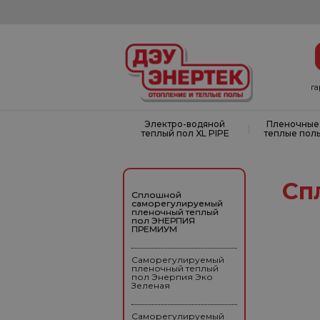
г
Электро-водяной
Пленочные
|
теплый пол XL PIPE
теплые пол
Сп
Сплошной
саморегулируемый
пленочный теплый
пол ЭНЕРПИЯ
ПРЕМИУМ
Саморегулируемый
пленочный теплый
пол Энерпия Эко
Зеленая
Саморегулируемый