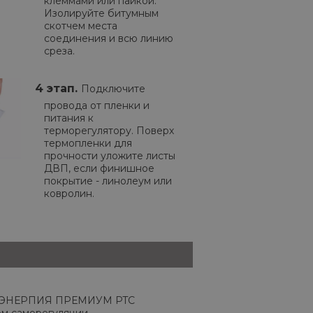
клеммами или пайкой.
Изолируйте битумным
скотчем места
соединения и всю линию
среза.
4 этап.
Подключите
провода от пленки и
питания к
терморегулятору. Поверх
термопленки для
прочности уложите листы
ДВП, если финишное
покрытие - линолеум или
ковролин.
ка ЭНЕРПИЯ ПРЕМИУМ PTC