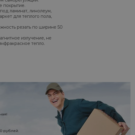
м саморегуляции.
е покрытие.
под ламинат, линолеум,
аркет для теплого пола,
ожность резать по ширине 50
агнитное излучение, не
инфракрасное тепло.
ная!
50 рублей.