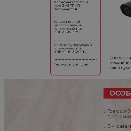
пленочный теплый
пол ЭНЕРПИЯ
Коричневая
Классический
инфракрасный
пленочный пол
ЭНЕРПИЯ 305
Саморегулируемый
пленочный пол
ЭНЕРПИЯ 305 PTC
Сплошная 
механичес
Терморегуляторы
как в сух
ОСОБ
Греющий 
поверхно
В 4 раза