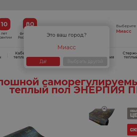
10
80
Выберите 
Миасс
лет
филиалов в
Это ваш город?
арантии
России и СНГ
Миасс
Кабельные
Кабельные
Системы
Стерж
|
|
|
ы
теплые полы
маты
антиобледенения
теплы
Да!
Выбрать другой
лошной саморегулируем
теплый пол ЭНЕРПИЯ 