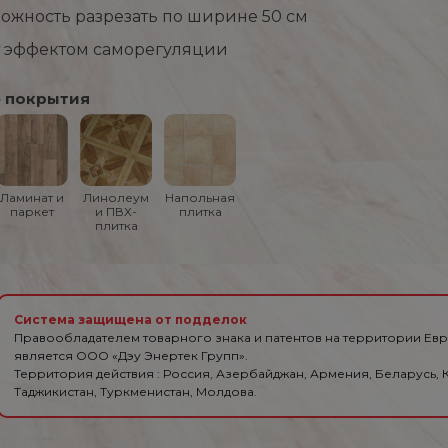
можность разрезать по ширине 50 см
 эффектом саморегуляции
 покрытия
Ламинат и
Линолеум
Напольная
паркет
и ПВХ-
плитка
плитка
Система защищена от подделок
Правообладателем товарного знака и патентов на территории Ев
является ООО «Дэу Энертек Групп».
Территория действия : Россия, Азербайджан, Армения, Беларусь, К
Таджикистан, Туркменистан, Молдова.