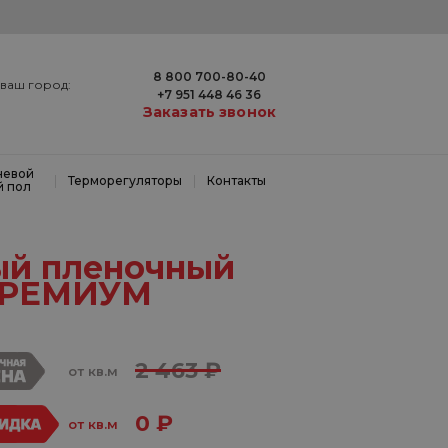
8 800 700-80-40
ваш город:
+7 951 448 46 36
Заказать звонок
невой
|
|
Терморегуляторы
Контакты
й пол
ый пленочный
ПРЕМИУМ
2 463 ₽
от кв.м
0 ₽
от кв.м