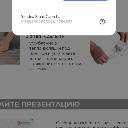
пола уложите
теплоотражающую
подложку для теплого
пола. Отрежьте пленку
нужной длины.
3 этап.
Сделайте
углубление в
теплоизоляции под
пленкой и установите
датчик температуры.
Прикрепите его скотчем
к пленке.
АЙТЕ ПРЕЗЕНТАЦИЮ
Сплошная нагревательная плен