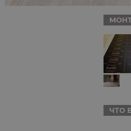
МОНТ
ЧТО 