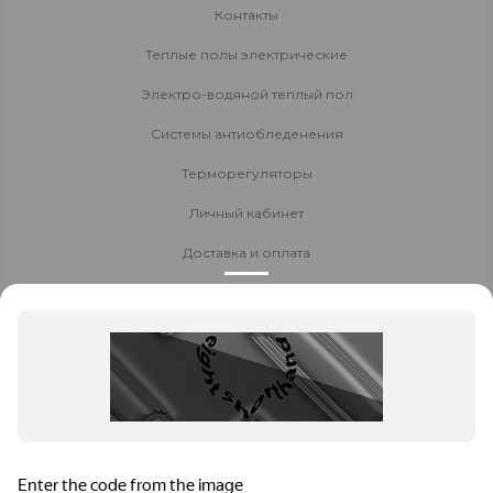
Контакты
Теплые полы электрические
Электро-водяной теплый пол
Системы антиобледенения
Терморегуляторы
Личный кабинет
Доставка и оплата
Стать партнёром
Политика конфиденциальности
Контакты
8 800 700-80-40
+7 951 448 46 36
Заказать звонок