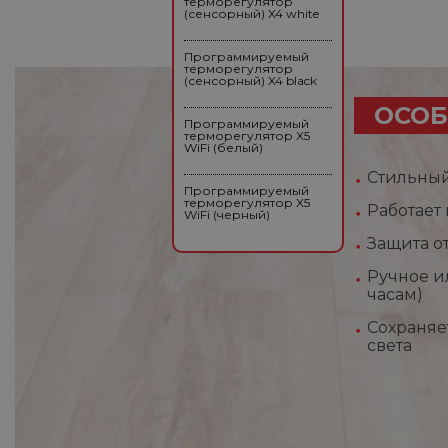
терморегулятор
(сенсорный) X4 white
Программируемый
терморегулятор
(сенсорный) X4 black
ОСОБ
Программируемый
терморегулятор X5
WiFi (белый)
Стильный
Программируемый
терморегулятор X5
Работает
WiFi (черный)
Защита о
Ручное и
часам)
Сохраняе
света