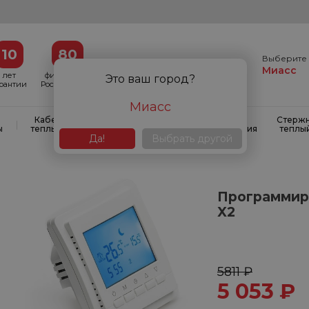
10
80
Выберите 
Миасс
лет
филиалов в
Это ваш город?
арантии
России и СНГ
Миасс
Кабельные
Кабельные
Системы
Стерж
|
|
|
ы
теплые полы
маты
антиобледенения
теплы
Да!
Выбрать другой
Программир
X2
5811 ₽
5 053
₽