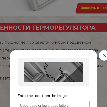
ЕННОСТИ ТЕРМОРЕГУЛЯТОРА
 ЖК-дисплей со светло-голубой подсветкой
 по температуре воздуха и/или температуре пола
т перегрева и замерзания, режим защиты от детей
ли автоматическое управление (по дням недели и
т автоматические настройки при отключении