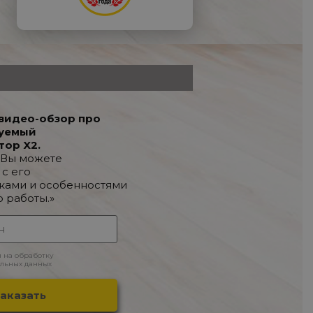
видео-обзор про
уемый
тор X2.
 Вы можете
 с его
ками и особенностями
о работы.»
н на обработку
льных данных