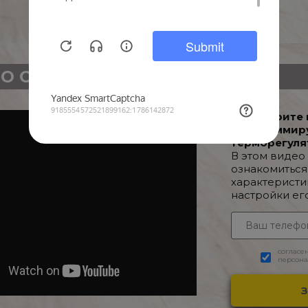
О О ТОВАРЕ
Посмотрите 
Программир
терморегуля
В этом видео
ознакомиться
характеристи
настройки ег
согласе
персона