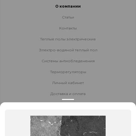
О компании
Статьи
Контакты
Теплые полы электрические
Электро-водяной теплый пол
Системы антиобледенения
Терморегуляторы
Личный кабинет
Доставка и оплата
Стать партнёром
Политика конфиденциальности
Контакты
8 800 700-80-40