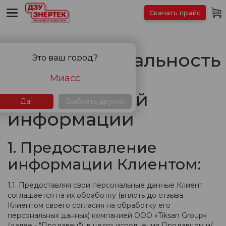
Скачать прайс
Конфиденциальность
Это ваш город?
и обработка
Миасс
персональной
Да!
Выбрать другой
информации
1. Предоставление
информации Клиентом:
1.1. Предоставляя свои персональные данные Клиент
соглашается на их обработку (вплоть до отзыва
Клиентом своего согласия на обработку его
персональных данных) компанией ООО «Tiksan Group»
(далее - "Продавец"), в целях исполнения Продавцом и/