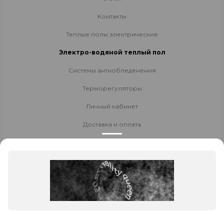
Контакты
Теплые полы электрические
Электро-водяной теплый пол
Системы антиобледенения
Терморегуляторы
Личный кабинет
Доставка и оплата
Стать партнёром
Политика конфиденциальности
Контакты
8 800 700-80-40
+7 951 448 46 36