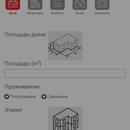
Дом
Квартира
Балкон
Баня
Нежилое
Площадь дома:
2
Площадь (м
)
Проживание
Постоянное
Сезонное
Этажи: