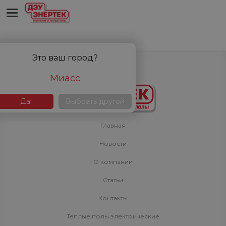
'bitrix:sale.basket.basket' is not a component
Это ваш город?
Миасс
Да!
Выбрать другой
Главная
Новости
О компании
Статьи
Контакты
Теплые полы электрические